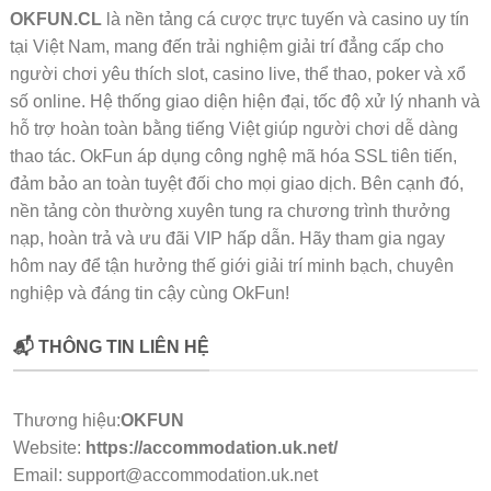
OKFUN.CL
là nền tảng cá cược trực tuyến và casino uy tín
tại Việt Nam, mang đến trải nghiệm giải trí đẳng cấp cho
người chơi yêu thích slot, casino live, thể thao, poker và xổ
số online. Hệ thống giao diện hiện đại, tốc độ xử lý nhanh và
hỗ trợ hoàn toàn bằng tiếng Việt giúp người chơi dễ dàng
thao tác. OkFun áp dụng công nghệ mã hóa SSL tiên tiến,
đảm bảo an toàn tuyệt đối cho mọi giao dịch. Bên cạnh đó,
nền tảng còn thường xuyên tung ra chương trình thưởng
nạp, hoàn trả và ưu đãi VIP hấp dẫn. Hãy tham gia ngay
hôm nay để tận hưởng thế giới giải trí minh bạch, chuyên
nghiệp và đáng tin cậy cùng OkFun!
📬 THÔNG TIN LIÊN HỆ
Thương hiệu:
OKFUN
Website:
https://accommodation.uk.net/
Email:
support@accommodation.uk.net