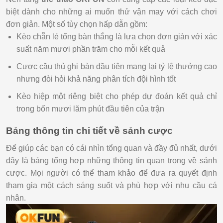
biệt dành cho những ai muốn thử vận may với cách chơi
đơn giản. Một số tùy chọn hấp dẫn gồm:
Kèo chẵn lẻ tổng bàn thắng là lựa chọn đơn giản với xác
suất năm mươi phần trăm cho mỗi kết quả
Cược cầu thủ ghi bàn đầu tiên mang lại tỷ lệ thưởng cao
nhưng đòi hỏi khả năng phân tích đội hình tốt
Kèo hiệp một riêng biệt cho phép dự đoán kết quả chỉ
trong bốn mươi lăm phút đầu tiên của trận
Bảng thông tin chi tiết về sảnh cược
Để giúp các bạn có cái nhìn tổng quan và đầy đủ nhất, dưới
đây là bảng tổng hợp những thông tin quan trọng về sảnh
cược. Mọi người có thể tham khảo để đưa ra quyết định
tham gia một cách sáng suốt và phù hợp với nhu cầu cá
nhân.