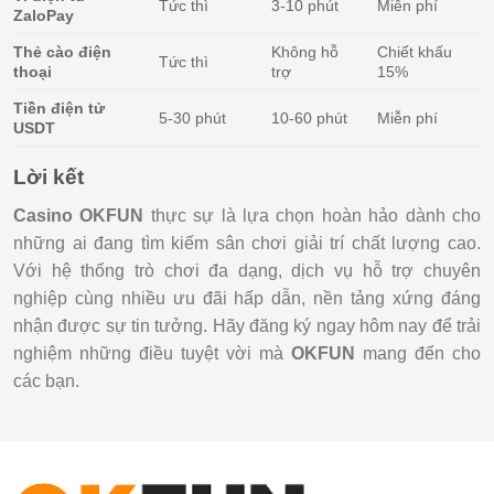
Tức thì
3-10 phút
Miễn phí
ZaloPay
Thẻ cào điện
Không hỗ
Chiết khấu
Tức thì
thoại
trợ
15%
Tiền điện tử
5-30 phút
10-60 phút
Miễn phí
USDT
Lời kết
Casino OKFUN
thực sự là lựa chọn hoàn hảo dành cho
những ai đang tìm kiếm sân chơi giải trí chất lượng cao.
Với hệ thống trò chơi đa dạng, dịch vụ hỗ trợ chuyên
nghiệp cùng nhiều ưu đãi hấp dẫn, nền tảng xứng đáng
nhận được sự tin tưởng. Hãy đăng ký ngay hôm nay để trải
nghiệm những điều tuyệt vời mà
OKFUN
mang đến cho
các bạn.