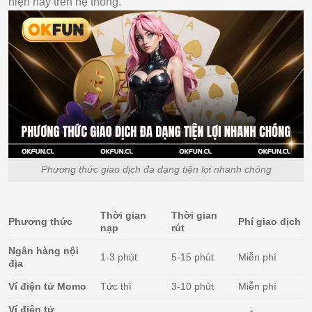
hiện nay trên hệ thống.
Phương thức giao dịch đa dạng tiện lợi nhanh chóng
Thời gian
Thời gian
Phương thức
Phí giao dịch
nạp
rút
Ngân hàng nội
1-3 phút
5-15 phút
Miễn phí
địa
Ví điện tử Momo
Tức thì
3-10 phút
Miễn phí
Ví điện tử