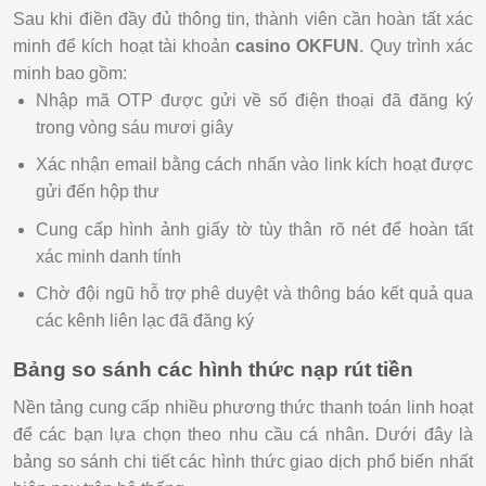
Sau khi điền đầy đủ thông tin, thành viên cần hoàn tất xác
minh để kích hoạt tài khoản
casino OKFUN
. Quy trình xác
minh bao gồm:
Nhập mã OTP được gửi về số điện thoại đã đăng ký
trong vòng sáu mươi giây
Xác nhận email bằng cách nhấn vào link kích hoạt được
gửi đến hộp thư
Cung cấp hình ảnh giấy tờ tùy thân rõ nét để hoàn tất
xác minh danh tính
Chờ đội ngũ hỗ trợ phê duyệt và thông báo kết quả qua
các kênh liên lạc đã đăng ký
Bảng so sánh các hình thức nạp rút tiền
Nền tảng cung cấp nhiều phương thức thanh toán linh hoạt
để các bạn lựa chọn theo nhu cầu cá nhân. Dưới đây là
bảng so sánh chi tiết các hình thức giao dịch phổ biến nhất