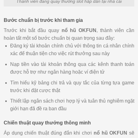
Thành viên đang quay thưởng slot hấp dẫn tại nhà cái
Bước chuẩn bị trước khi tham gia
Trước khi bắt đầu quay
nổ hũ OKFUN
, thành viên cần
hoàn tất một số bước chuẩn bị quan trọng sau đây:
Đăng ký tài khoản chính chủ với thông tin cá nhân chính
xác để thuận tiện cho việc rút thưởng sau này
Nạp tiền vào tài khoản thông qua các kênh thanh toán
được hỗ trợ như ngân hàng hoặc ví điện tử
Tìm hiểu kỹ bảng chi trả và quy tắc của từng tựa game
trước khi đặt cược thật
Thiết lập ngân sách chơi hợp lý và tuân thủ nghiêm ngặt
giới hạn đã đề ra ban đầu
Chiến thuật quay thưởng thông minh
Áp dụng chiến thuật đúng đắn khi chơi
nổ hũ OKFUN
sẽ