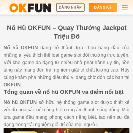
Bỏ
ĐĂNG NHẬP
ĐĂNG KÝ
qua
nội
dung
Nổ Hũ OKFUN – Quay Thưởng Jackpot
Triệu Đô
Nổ hũ OKFUN
đang trở thành lựa chọn hàng đầu của
những ai yêu thích thể loại game slot đổi thưởng trực tuyến.
Với kho game đa dạng từ nhiều nhà phát hành uy tín, nền
tảng này mang đến trải nghiệm giải trí chất lượng cao. Hãy
cùng khám phá những điều thú vị đang chờ đón các bạn tại
OKFUN
.
Tổng quan về nổ hũ OKFUN và điểm nổi bật
Nổ hũ OKFUN
sở hữu hệ thống game slot được thiết kế
với đồ họa sắc nét cùng hiệu ứng âm thanh sống động. Mỗi
tựa game đều mang phong cách riêng biệt, tạo nên sự đa
dạng trong trải nghiệm giải trí của mọi người.