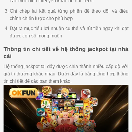
các mục đích thiết yếu khác để đặt cược
Ghi chép lại kết quả từng phiên để theo dõi và điều
chỉnh chiến lược cho phù hợp
Đặt ra mục tiêu lợi nhuận cụ thể và rút tiền ngay khi đạt
được con số mong muốn
Thông tin chi tiết về hệ thống jackpot tại nhà
cái
Hệ thống jackpot tại đây được chia thành nhiều cấp độ với
giá trị thưởng khác nhau. Dưới đây là bảng tổng hợp thông
tin chi tiết để các bạn tham khảo.