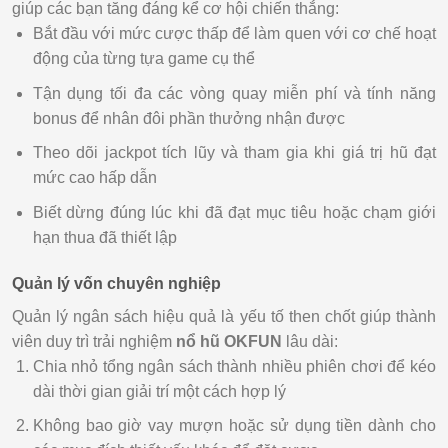
giúp các bạn tăng đáng kể cơ hội chiến thắng:
Bắt đầu với mức cược thấp để làm quen với cơ chế hoạt
động của từng tựa game cụ thể
Tận dụng tối đa các vòng quay miễn phí và tính năng
bonus để nhân đôi phần thưởng nhận được
Theo dõi jackpot tích lũy và tham gia khi giá trị hũ đạt
mức cao hấp dẫn
Biết dừng đúng lúc khi đã đạt mục tiêu hoặc chạm giới
hạn thua đã thiết lập
Quản lý vốn chuyên nghiệp
Quản lý ngân sách hiệu quả là yếu tố then chốt giúp thành
viên duy trì trải nghiệm
nổ hũ OKFUN
lâu dài:
Chia nhỏ tổng ngân sách thành nhiều phiên chơi để kéo
dài thời gian giải trí một cách hợp lý
Không bao giờ vay mượn hoặc sử dụng tiền dành cho