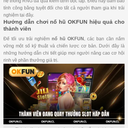
hệ thống RNG đã qua kiểm định độc lập. Điều này đảm bảo
tính công bằng tuyệt đối cho tất cả người tham gia khi trải
nghiệm tại đây.
Hướng dẫn chơi nổ hũ OKFUN hiệu quả cho
thành viên
Để tối ưu trải nghiệm
nổ hũ OKFUN
, các bạn cần nắm
vững một số kỹ thuật và chiến lược cơ bản. Dưới đây là
những hướng dẫn chi tiết giúp mọi người nâng cao cơ hội
rinh về phần thưởng giá trị.