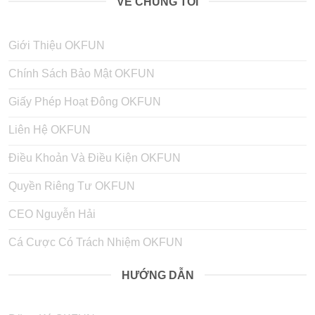
VỀ CHÚNG TÔI
Giới Thiệu OKFUN
Chính Sách Bảo Mật OKFUN
Giấy Phép Hoạt Đông OKFUN
Liên Hệ OKFUN
Điều Khoản Và Điều Kiện OKFUN
Quyền Riêng Tư OKFUN
CEO Nguyễn Hải
Cá Cược Có Trách Nhiệm OKFUN
HƯỚNG DẪN