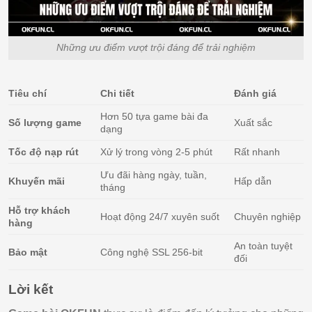
Những ưu điểm vượt trội đáng để trải nghiệm
Tiêu chí
Chi tiết
Đánh giá
Hơn 50 tựa game bài đa
Số lượng game
Xuất sắc
dạng
Tốc độ nạp rút
Xử lý trong vòng 2-5 phút
Rất nhanh
Ưu đãi hàng ngày, tuần,
Khuyến mãi
Hấp dẫn
tháng
Hỗ trợ khách
Hoạt động 24/7 xuyên suốt
Chuyên nghiệp
hàng
An toàn tuyệt
Bảo mật
Công nghệ SSL 256-bit
đối
Lời kết