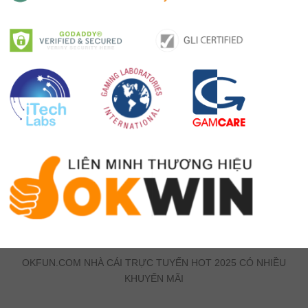
OKFUN.COM NHÀ CÁI TRỰC TUYẾN HOT 2025 CÓ NHIỀU
KHUYẾN MÃI