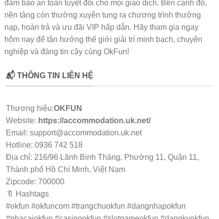
đảm bảo an toàn tuyệt đối cho mọi giao dịch. Bên cạnh đó,
nền tảng còn thường xuyên tung ra chương trình thưởng
nạp, hoàn trả và ưu đãi VIP hấp dẫn. Hãy tham gia ngay
hôm nay để tận hưởng thế giới giải trí minh bạch, chuyên
nghiệp và đáng tin cậy cùng OkFun!
📬 THÔNG TIN LIÊN HỆ
Thương hiệu:
OKFUN
Website:
https://accommodation.uk.net/
Email:
support@accommodation.uk.net
Hotline: 0936 742 518
Địa chỉ: 216/96 Lãnh Binh Thăng, Phường 11, Quận 11,
Thành phố Hồ Chí Minh, Việt Nam
Zipcode: 700000
🔖 Hashtags
#okfun #okfuncom #trangchuokfun #dangnhapokfun
#nhacaiokfun #casinookfun #slotgameokfun #dangkyokfun