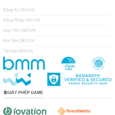
Đăng Ký OKFUN
Đăng Nhập OKFUN
Nạp Tiền OKFUN
Rút Tiền OKFUN
Tải App OKFUN
🧾GIẤY PHÉP GAME