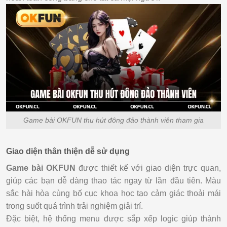
Game bài OKFUN thu hút đông đảo thành viên tham gia
Giao diện thân thiện dễ sử dụng
Game bài OKFUN
được thiết kế với giao diện trực quan,
giúp các bạn dễ dàng thao tác ngay từ lần đầu tiên. Màu
sắc hài hòa cùng bố cục khoa học tạo cảm giác thoải mái
trong suốt quá trình trải nghiệm giải trí.
Đặc biệt, hệ thống menu được sắp xếp logic giúp thành